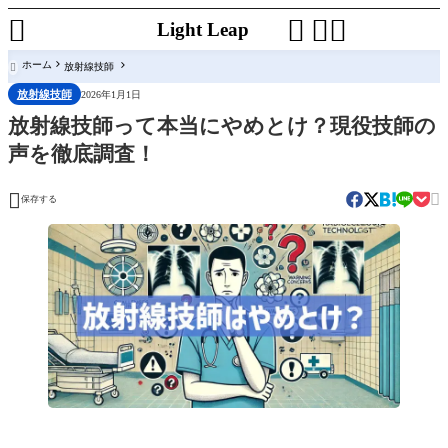




Light Leap
ホーム
放射線技師

放射線技師
2026年1月1日
放射線技師って本当にやめとけ？現役技師の
声を徹底調査！


保存する