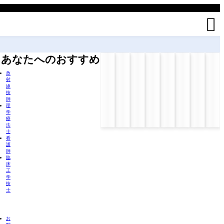

あなたへのおすすめ
放
射
線
技
師
理
学
療
法
士
看
護
師
臨
床
工
学
技
士
お