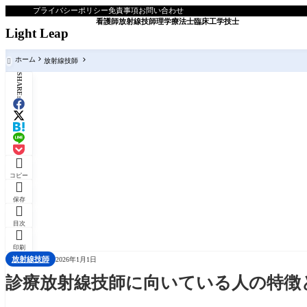
プライバシーポリシー
免責事項
お問い合わせ
看護師
放射線技師
理学療法士
臨床工学技士
Light Leap
ホーム
放射線技師

SHARE:

コピー

保存

目次

印刷
放射線技師
2026年1月1日
診療放射線技師に向いている人の特徴