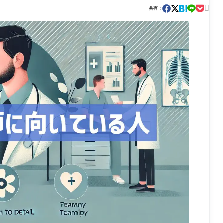

共有：